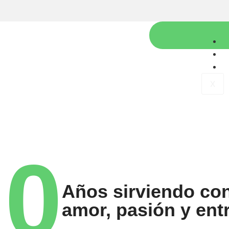
X
0
Años sirviendo co
amor, pasión y ent