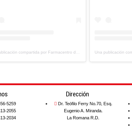
Una publicación compartida por Farmacentro del Este (@farmacentrodeleste)
nos
Dirección
556-5259
Dr. Teófilo Ferry No.70, Esq.
813-2055
Eugenio A. Miranda.
813-2034
La Romana R.D.