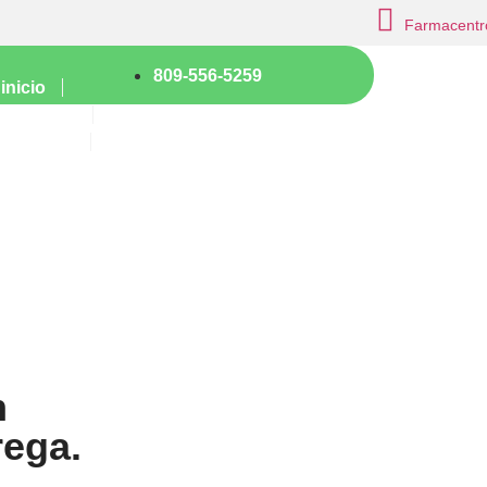
Farmacentro
809-556-5259
inicio
servicios
contacto
n
rega.