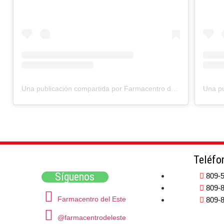
Una publicación compartida por Farmacentro del Este (@farmacentrodeleste)
Teléfo
Síguenos
809-
809-
Farmacentro del Este
809-
@farmacentrodeleste